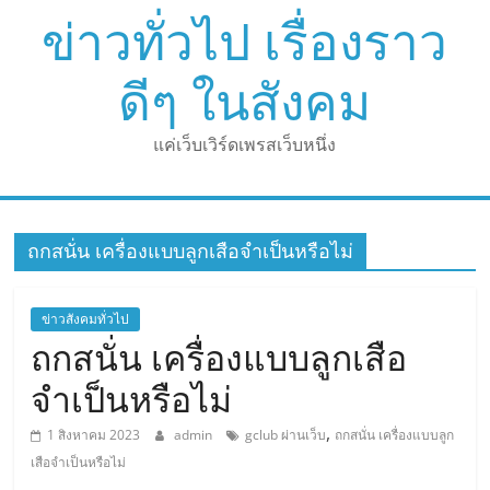
Skip
ข่าวทั่วไป เรื่องราว
to
content
ดีๆ ในสังคม
แค่เว็บเวิร์ดเพรสเว็บหนึ่ง
ถกสนั่น เครื่องแบบลูกเสือจำเป็นหรือไม่
ข่าวสังคมทั่วไป
ถกสนั่น เครื่องแบบลูกเสือ
จำเป็นหรือไม่
,
1 สิงหาคม 2023
admin
gclub ผ่านเว็บ
ถกสนั่น เครื่องแบบลูก
เสือจำเป็นหรือไม่