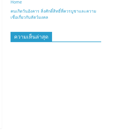
Home
คนเกิดวันอังคาร สิ่งศักดิ์สิทธิ์ที่ควรบูชาและความ
เชื่อเกี่ยวกับสัตว์มงคล
ความเห็นล่าสุด