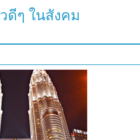
ราวดีๆ ในสังคม